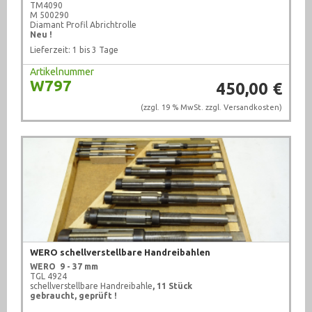
TM4090
M 500290
Diamant Profil Abrichtrolle
Neu !
Lieferzeit: 1 bis 3 Tage
Artikelnummer
W797
450,00 €
(zzgl. 19 % MwSt. zzgl.
Versandkosten
)
WERO schellverstellbare Handreibahlen
WERO
9 - 37 mm
TGL 4924
schellverstellbare Handreibahle
, 11 Stück
gebraucht, geprüft !