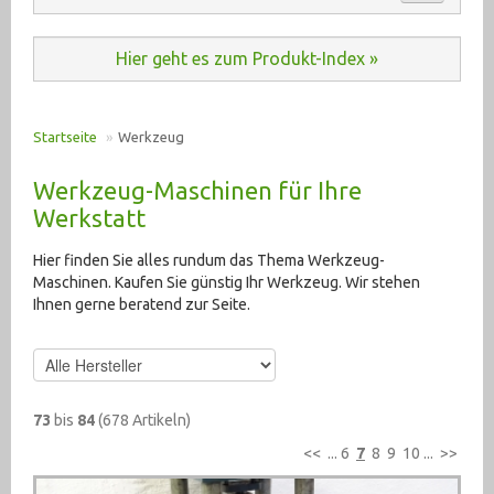
Automation (485)
ANKAUF
Hier geht es zum Produkt-Index »
Baumaschinen (20)
KONTAKT
Druckluft (198)
Startseite
»
Werkzeug
E-Motoren u. Antriebe (2933)
PRODUKT INDEX
Werkzeug-Maschinen für Ihre
Elektrik (6354)
Werkstatt
Fahrzeugtechnik (192)
Hier finden Sie alles rundum das Thema Werkzeug-
Maschinen. Kaufen Sie günstig Ihr Werkzeug. Wir stehen
Hydraulik (2555)
Ihnen gerne beratend zur Seite.
Krane, Hebetechnik (378)
Lagertechnik (275)
73
bis
84
(678 Artikeln)
Maschinenzubehör (2608)
<<
...
6
7
8
9
10
...
>>
Materialtransport (95)