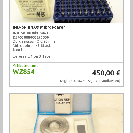
Werkzeug (678)
IND-SPHINX® Mikrobohrer
IND-SPHINX®
D5463
D5463008000850000
Durchmesser: Ø 0,80 mm
Mikrobohrer,
45 Stück
Neu !
Lieferzeit: 1 bis 3 Tage
Artikelnummer
WZ854
450,00 €
(zzgl. 19 % MwSt. zzgl.
Versandkosten
)