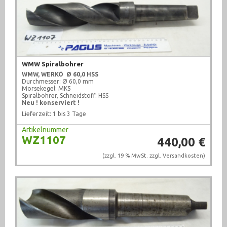
WMW Spiralbohrer
WMW, WERKÖ
Ø 60,0 HSS
Durchmesser: Ø 60,0 mm
Morsekegel: MK5
Spiralbohrer, Schneidstoff: HSS
Neu ! konserviert !
Lieferzeit: 1 bis 3 Tage
Artikelnummer
WZ1107
440,00 €
(zzgl. 19 % MwSt. zzgl.
Versandkosten
)