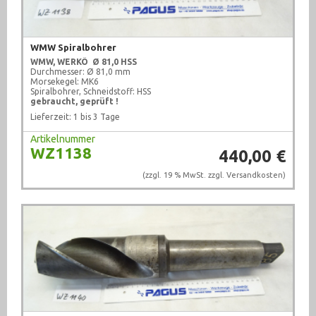
WMW Spiralbohrer
WMW, WERKÖ
Ø 81,0 HSS
Durchmesser: Ø 81,0 mm
Morsekegel: MK6
Spiralbohrer, Schneidstoff: HSS
gebraucht, geprüft !
Lieferzeit: 1 bis 3 Tage
Artikelnummer
WZ1138
440,00 €
(zzgl. 19 % MwSt. zzgl.
Versandkosten
)