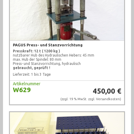
Messtechnik (1007)
Metallbearbeitungsmaschinen (321)
Pneumatik (1764)
Pumpen (1006)
PAGUS Press- und Stanzvorrichtung
Presskraft: 12 t ( 1200 kg )
Recycling (1)
nutzbarer Hub des Hydraulischen Hebers: 45 mm
max. Hub der Spindel: 80 mm
Press- und Stanzvorrichtung, hydraulisch
Schweißtechnik (210)
gebraucht, geprüft !
Lieferzeit: 1 bis 3 Tage
sonstige Maschinen (71)
Artikelnummer
W629
450,00 €
Sonstiges (2376)
(zzgl. 19 % MwSt. zzgl.
Versandkosten
)
Textilbearbeitung (10)
Ventile (708)
Werkstattausrüstung (924)