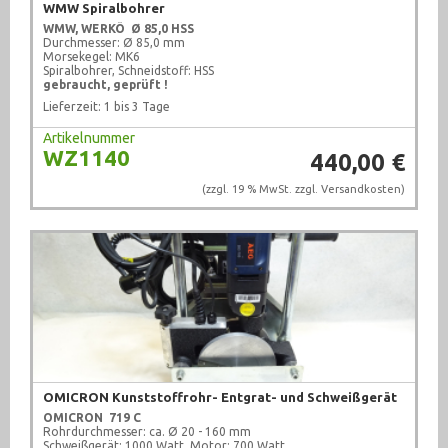
WMW Spiralbohrer
WMW, WERKÖ
Ø 85,0 HSS
Durchmesser: Ø 85,0 mm
Morsekegel: MK6
Spiralbohrer, Schneidstoff: HSS
gebraucht, geprüft !
Lieferzeit: 1 bis 3 Tage
Artikelnummer
WZ1140
440,00 €
(zzgl. 19 % MwSt. zzgl.
Versandkosten
)
OMICRON Kunststoffrohr- Entgrat- und Schweißgerät
OMICRON
719 C
Rohrdurchmesser: ca. Ø 20 - 160 mm
Schweißgerät: 1000 Watt, Motor: 700 Watt