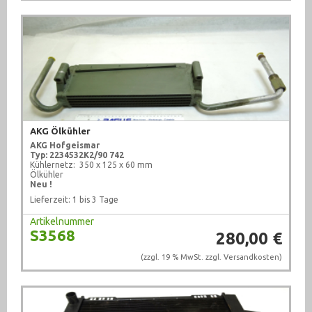
AKG Ölkühler
AKG Hofgeismar
Typ: 2234532K2/90 742
Kühlernetz: 350 x 125 x 60 mm
Ölkühler
Neu !
Lieferzeit: 1 bis 3 Tage
Artikelnummer
S3568
280,00 €
(zzgl. 19 % MwSt. zzgl.
Versandkosten
)