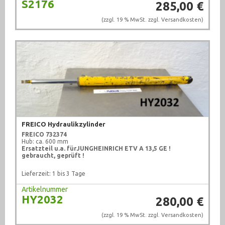
S2176
285,00 €
(zzgl. 19 % MwSt. zzgl.
Versandkosten
)
FREICO Hydraulikzylinder
FREICO
732374
Hub: ca. 600 mm
Ersatzteil u.a. für
JUNGHEINRICH
ETV A 13,5 GE
!
gebraucht, geprüft !
Lieferzeit: 1 bis 3 Tage
Artikelnummer
HY2032
280,00 €
(zzgl. 19 % MwSt. zzgl.
Versandkosten
)