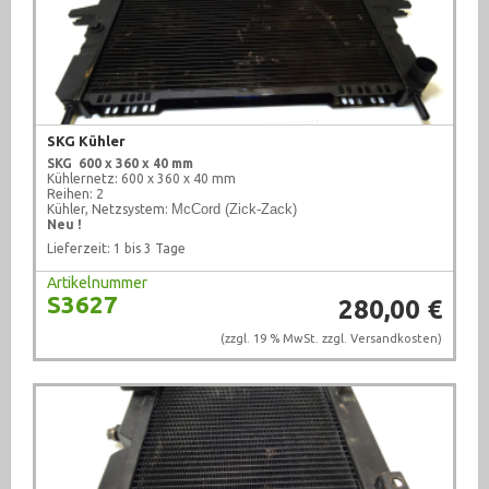
SKG Kühler
SKG
600 x 360 x 40 mm
Kühlernetz: 600 x 360 x 40 mm
Reihen: 2
McCord (Zick-Zack)
Kühler, Netzsystem:
Neu !
Lieferzeit: 1 bis 3 Tage
Artikelnummer
S3627
280,00 €
(zzgl. 19 % MwSt. zzgl.
Versandkosten
)