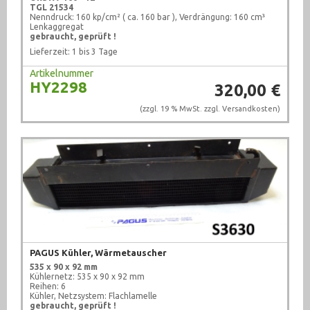
TGL 21534
Werkzeug (679)
Nenndruck: 160 kp/cm² ( ca. 160 bar ), Verdrängung: 160 cm³
Lenkaggregat
gebraucht, geprüft !
Lieferzeit: 1 bis 3 Tage
Artikelnummer
HY2298
320,00 €
(zzgl. 19 % MwSt. zzgl.
Versandkosten
)
PAGUS Kühler, Wärmetauscher
535 x 90 x 92 mm
Kühlernetz: 535 x 90 x 92 mm
Reihen: 6
Kühler, Netzsystem: Flachlamelle
gebraucht, geprüft !