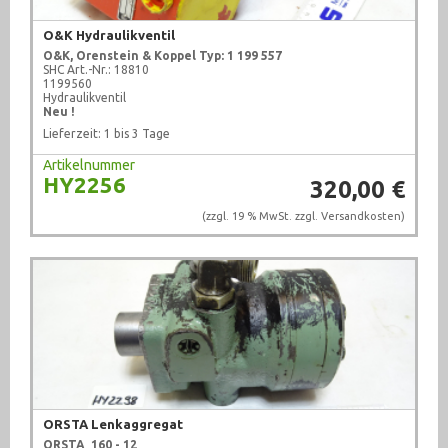
Messtechnik (1007)
O&K Hydraulikventil
O&K,
Orenstein & Koppel
Typ: 1 199 557
Metallbearbeitungsmaschinen (322)
SHC Art.-Nr.: 18810
1199560
Hydraulikventil
Pneumatik (1764)
Neu !
Lieferzeit: 1 bis 3 Tage
Pumpen (1006)
Artikelnummer
HY2256
Recycling (1)
320,00 €
(zzgl. 19 % MwSt. zzgl.
Versandkosten
)
Schweißtechnik (210)
sonstige Maschinen (71)
Sonstiges (2376)
Textilbearbeitung (10)
Ventile (708)
Werkstattausrüstung (924)
ORSTA Lenkaggregat
ORSTA
160 - 12