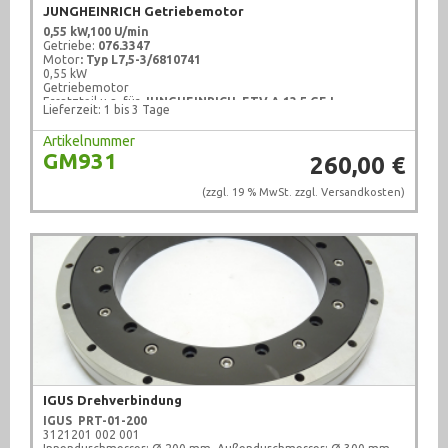
JUNGHEINRICH Getriebemotor
0,55 kW,
100 U/min
Getriebe:
076.3347
Motor
:
Typ L7,5-3/6810741
0,55 kW
Getriebemotor
Ersatzteil u.a. für
JUNGHEINRICH ETV A 13,5 GE !
Lieferzeit: 1 bis 3 Tage
gebraucht, geprüft !
Artikelnummer
GM931
260,00 €
(zzgl. 19 % MwSt. zzgl.
Versandkosten
)
IGUS Drehverbindung
IGUS
PRT-01-200
3121201 002 001