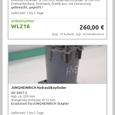
Innendurchmesser: Ø 200 mm, Außendurchmesser: Ø 300 mm
Drehverbindung, Drehwerk, Drehkranz, mit Distanzring
gebraucht, geprüft !
Lieferzeit: 1 bis 3 Tage
Artikelnummer
WL216
260,00 €
(zzgl. 19 % MwSt. zzgl.
Versandkosten
)
JUNGHEINRICH Hydraulikzylinder
AV-3027-2
Hub: ca. 200 mm
Stangendurchmesser Ø 55 mm
Ersatzteil für
JUNGHEINRICH
Stapler
Lieferzeit: 1 bis 3 Tage