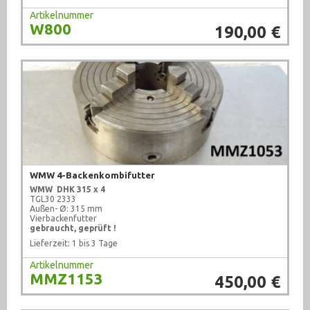
Artikelnummer
W800
190,00 €
WMW 4-Backenkombifutter
WMW DHK 315 x 4
TGL30 2333
Außen- Ø: 315 mm
Vierbackenfutter
gebraucht, geprüft !
Lieferzeit: 1 bis 3 Tage
Artikelnummer
MMZ1153
450,00 €