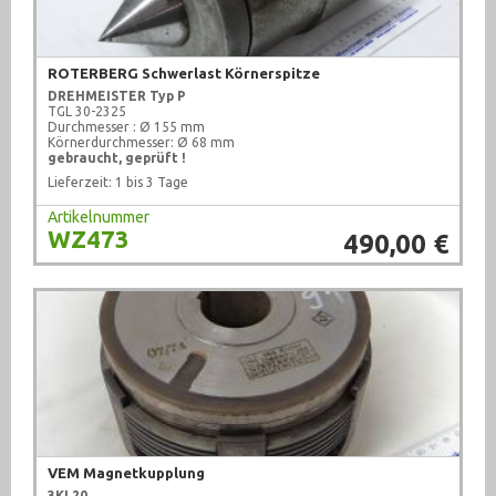
Pneumatik (1760)
ROTERBERG Schwerlast Körnerspitze
Pumpen (1007)
DREHMEISTER Typ P
TGL 30-2325
Recycling (1)
Durchmesser : Ø 155 mm
Körnerdurchmesser: Ø 68 mm
gebraucht, geprüft !
Schweißtechnik (210)
Lieferzeit: 1 bis 3 Tage
sonstige Maschinen (71)
Artikelnummer
WZ473
490,00 €
Sonstiges (2372)
Textilbearbeitung (10)
Ventile (708)
Werkstattausrüstung (922)
Werkzeug (680)
VEM Magnetkupplung
3KL20