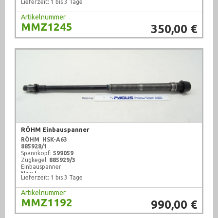
Lieferzeit: 1 bis 3 Tage
Artikelnummer
MMZ1245
350,00 €
RÖHM Einbauspanner
RÖHM HSK-A63
885928/1
Spannkopf:
599059
Zugkegel:
885929/3
Einbauspanner
Neu !
Lieferzeit: 1 bis 3 Tage
Artikelnummer
MMZ1192
990,00 €