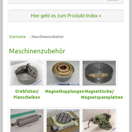
Automation (485)
ANKAUF
Hier geht es zum Produkt-Index »
Baumaschinen (20)
KONTAKT
Druckluft (198)
Startseite
»
Maschinenzubehör
E-Motoren u. Antriebe (2935)
PRODUKT INDEX
Maschinenzubehör
Elektrik (6350)
Fahrzeugtechnik (192)
Hydraulik (2555)
Drehfutter/
Magnetkupplungen
Magnettische/
Krane, Hebetechnik (378)
Planscheiben
Magnetspannplatten
Lagertechnik (275)
Maschinenzubehör (2607)
Drehfutter/ Planscheiben (136)