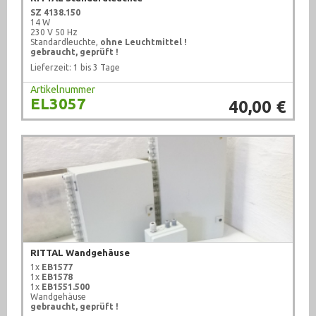
SZ 4138.150
14 W
230 V 50 Hz
Standardleuchte,
ohne Leuchtmittel !
gebraucht, geprüft !
Lieferzeit: 1 bis 3 Tage
Artikelnummer
EL3057
40,00 €
RITTAL Wandgehäuse
1x
EB1577
1x
EB1578
1x
EB1551.500
Wandgehäuse
gebraucht, geprüft !