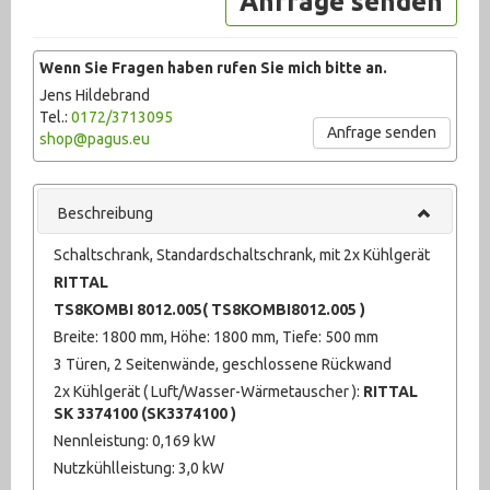
Anfrage senden
Pumpen (1007)
Wenn Sie Fragen haben rufen Sie mich bitte an.
Recycling (1)
Jens Hildebrand
Tel.:
0172/3713095
Schweißtechnik (210)
Anfrage senden
shop@pagus.eu
sonstige Maschinen (71)
Sonstiges (2372)
Beschreibung
Textilbearbeitung (10)
Schaltschrank, Standardschaltschrank, mit 2x Kühlgerät
RITTAL
Ventile (708)
TS8KOMBI 8012.005
(
TS8KOMBI8012.005
)
Breite: 1800 mm, Höhe: 1800 mm, Tiefe: 500 mm
Werkstattausrüstung (922)
3 Türen, 2 Seitenwände, geschlossene Rückwand
Werkzeug (680)
2x Kühlgerät ( Luft/Wasser-Wärmetauscher ):
RITTAL
SK 3374100 (
SK3374100 )
Nennleistung: 0,169 kW
Nutzkühlleistung: 3,0 kW