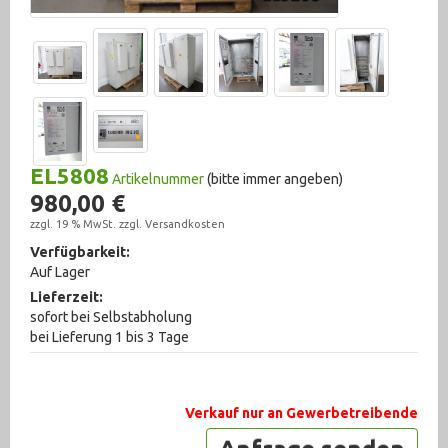
Steuermagneten (87)
Zubehör (1090)
Fahrzeugtechnik (192)
Hydraulik (2555)
EL5808
Artikelnummer
(bitte immer angeben)
980,00 €
Krane, Hebetechnik (378)
zzgl. 19 % MwSt. zzgl.
Versandkosten
Lagertechnik (275)
Verfügbarkeit:
Auf Lager
Maschinenzubehör (2607)
Lieferzeit:
sofort bei Selbstabholung
Materialtransport (95)
bei Lieferung 1 bis 3 Tage
Messtechnik (1007)
Metallbearbeitungsmaschinen (323)
Verkauf nur an Gewerbetreibende
Pneumatik (1760)