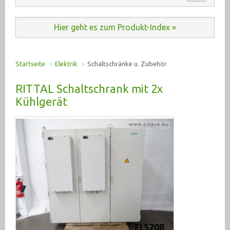
Automation (485)
ANKAUF
Hier geht es zum Produkt-Index »
Baumaschinen (20)
KONTAKT
Druckluft (198)
Startseite
»
Elektrik
»
Schaltschränke u. Zubehör
E-Motoren u. Antriebe (2935)
PRODUKT INDEX
RITTAL Schaltschrank mit 2x
Elektrik (6350)
Kühlgerät
Heizung / Kleinlüfter (78)
Leuchtmittel / Lampen (146)
Messen / Prüfen (12)
Schalten / Bedienen (1157)
Schaltschränke u. Zubehör (163)
Steuer- Regeltechnik (2822)