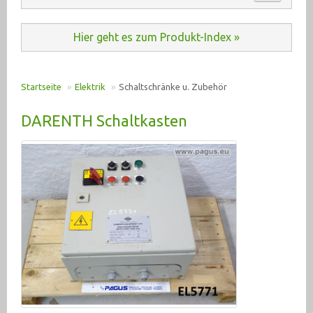
Automation (485)
ANKAUF
Hier geht es zum Produkt-Index »
Baumaschinen (20)
KONTAKT
Druckluft (198)
Startseite
»
Elektrik
»
Schaltschränke u. Zubehör
E-Motoren u. Antriebe (2933)
PRODUKT INDEX
DARENTH Schaltkasten
Elektrik (6362)
Heizung / Kleinlüfter (78)
Leuchtmittel / Lampen (146)
Messen / Prüfen (12)
Schalten / Bedienen (1157)
Schaltschränke u. Zubehör (163)
Steuer- Regeltechnik (2822)