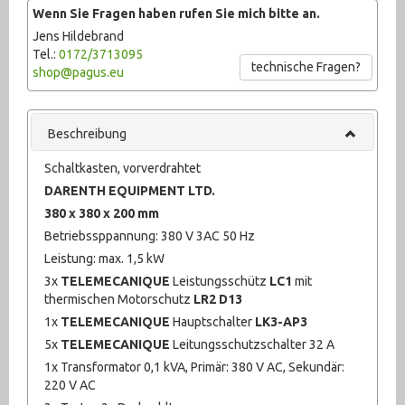
Wenn Sie Fragen haben rufen Sie mich bitte an.
Pumpen (1006)
Jens Hildebrand
Tel.:
0172/3713095
Recycling (1)
technische Fragen?
shop@pagus.eu
Schweißtechnik (210)
Beschreibung
sonstige Maschinen (71)
Schaltkasten, vorverdrahtet
Sonstiges (2384)
DARENTH EQUIPMENT LTD.
Textilbearbeitung (10)
380 x 380 x 200 mm
Betriebssppannung: 380 V 3AC 50 Hz
Ventile (708)
Leistung: max. 1,5 kW
3x
TELEMECANIQUE
Leistungsschütz
LC1
mit
Werkstattausrüstung (924)
thermischen Motorschutz
LR2 D13
Werkzeug (678)
1x
TELEMECANIQUE
Hauptschalter
LK3-AP3
5x
TELEMECANIQUE
Leitungsschutzschalter 32 A
1x Transformator 0,1 kVA, Primär: 380 V AC, Sekundär:
220 V AC