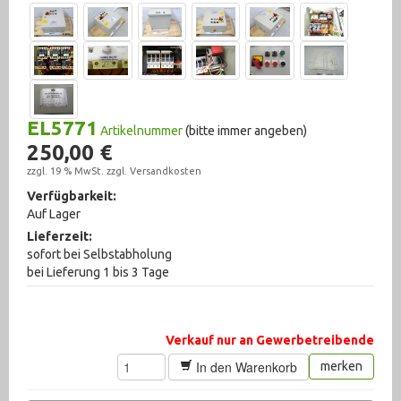
Steuermagneten (87)
Zubehör (1102)
Fahrzeugtechnik (192)
EL5771
Artikelnummer
(bitte immer angeben)
Hydraulik (2555)
250,00 €
zzgl. 19 % MwSt. zzgl.
Versandkosten
Krane, Hebetechnik (378)
Verfügbarkeit:
Auf Lager
Lagertechnik (275)
Lieferzeit:
Maschinenzubehör (2608)
sofort bei Selbstabholung
bei Lieferung 1 bis 3 Tage
Materialtransport (95)
Messtechnik (1007)
Verkauf nur an Gewerbetreibende
Metallbearbeitungsmaschinen (321)
In den Warenkorb
merken
Pneumatik (1767)