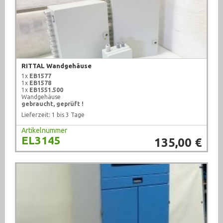
RITTAL Wandgehäuse
1x
EB1577
1x
EB1578
1x
EB1551.500
Wandgehäuse
gebraucht, geprüft !
Lieferzeit: 1 bis 3 Tage
Artikelnummer
EL3145
135,00 €