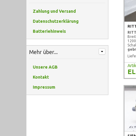
Zahlung und Versand
Datenschutzerklärung
RIT
Batteriehinweis
RIT
Brei
120
Scha
gebr
Mehr über...
Liefe
Art
Unsere AGB
EL
Kontakt
Impressum
SIE