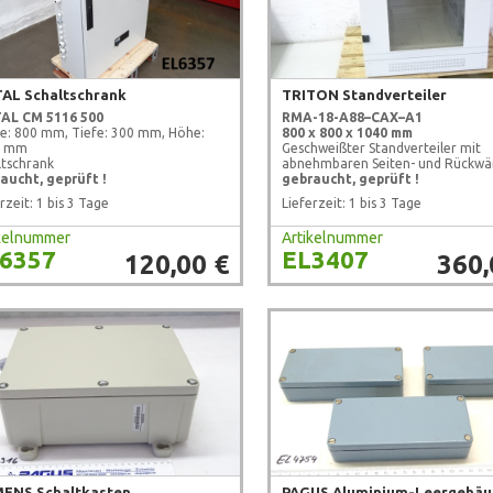
TAL Schaltschrank
TRITON Standverteiler
TAL
CM 5116 500
RMA-18-A88–CAX–A1
te: 800 mm, Tiefe: 300 mm, Höhe:
800 x 800 x 1040 mm
0 mm
Geschweißter Standverteiler mit
ltschrank
abnehmbaren Seiten- und Rückw
aucht, geprüft !
gebraucht, geprüft !
rzeit: 1 bis 3 Tage
Lieferzeit: 1 bis 3 Tage
ikelnummer
Artikelnummer
6357
EL3407
120,00 €
360,
MENS Schaltkasten
PAGUS Aluminium-Leergehäu