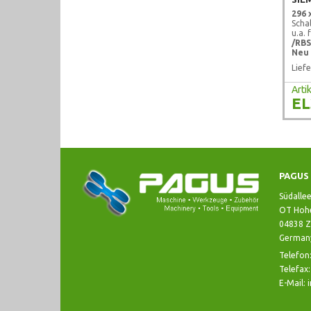
296 
Scha
u.a. 
/
RBS
Neu 
Liefe
Art
EL
PAGUS 
Südalle
OT Hohe
04838 Z
German
Telefon
Telefax
E-Mail: