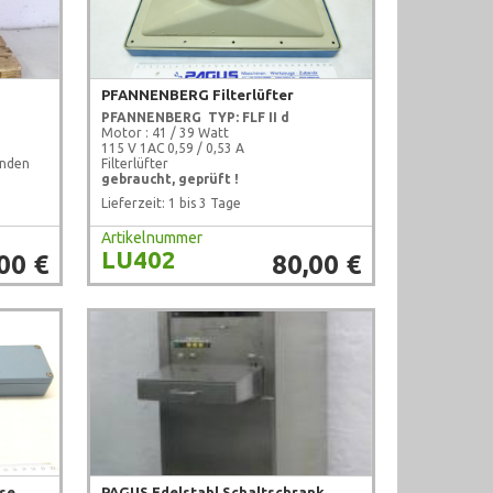
PFANNENBERG Filterlüfter
PFANNENBERG
TYP: FLF II d
Motor : 41 / 39 Watt
115 V 1AC 0,59 / 0,53 A
änden
Filterlüfter
gebraucht, geprüft !
Lieferzeit: 1 bis 3 Tage
Artikelnummer
LU402
00 €
80,00 €
se
PAGUS Edelstahl Schaltschrank