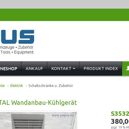
INESHOP
ANKAUF
KONTAKT
PRODUKT INDEX
ite
»
Elektrik
»
Schaltschränke u. Zubehör
TAL Wandanbau-Kühlgerät
S353
380,0
zzgl. 19 % M