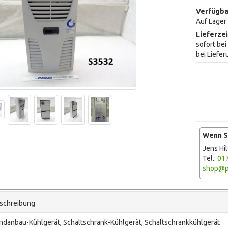
Verfügba
Auf Lager
Lieferzei
sofort be
bei Liefe
Wenn Si
Jens Hi
Tel.:
01
shop@p
schreibung
danbau-Kühlgerät, Schaltschrank-Kühlgerät, Schaltschrankkühlgerät