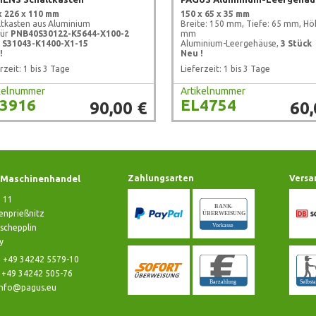
x 226 x 110 mm
150 x 65 x 35 mm
ltkasten aus Aluminium
Breite: 150 mm, Tiefe: 65 mm, Hö
für
PNB40
S30122-K5644-X100-2
mm
S31043-K1400-X1-15
Aluminium-Leergehäuse,
3 Stück
!
Neu !
rzeit: 1 bis 3 Tage
Lieferzeit: 1 bis 3 Tage
ikelnummer
Artikelnummer
3916
EL4754
90,00 €
60,
Maschinenhandel
Zahlungsarten
Versa
e 11
nprießnitz
schepplin
y
: +49 34242 5579-10
: +49 34242 505-76
info@pagus.eu