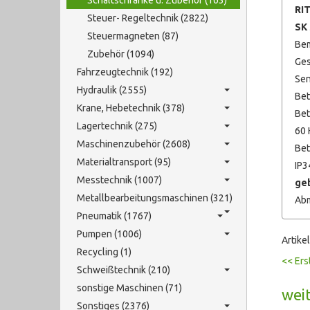
Schaltschränke u. Zubehör (163)
RI
Steuer- Regeltechnik (2822)
SK 
Steuermagneten (87)
Bem
Zubehör (1094)
Ges
Fahrzeugtechnik (192)
Sen
Hydraulik (2555)
Bet
Krane, Hebetechnik (378)
Bet
Lagertechnik (275)
60 
Maschinenzubehör (2608)
Bet
Materialtransport (95)
IP3
Messtechnik (1007)
geb
Metallbearbeitungsmaschinen (321)
Abm
Pneumatik (1767)
Pumpen (1006)
Artike
Recycling (1)
<< Ers
Schweißtechnik (210)
sonstige Maschinen (71)
weit
Sonstiges (2376)