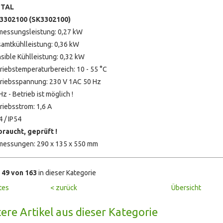
TTAL
3302100 (
SK3302100
)
essungsleistung: 0,27 kW
amtkühlleistung: 0,36 kW
sible Kühlleistung: 0,32 kW
riebstemperaturbereich: 10 - 55 °C
riebsspannung: 230 V 1AC 50 Hz
Hz - Betrieb ist möglich !
riebsstrom: 1,6 A
4 / IP54
raucht, geprüft !
essungen: 290 x 135 x 550 mm
l
49 von 163
in dieser Kategorie
tes
< zurück
Übersicht
ere Artikel aus dieser Kategorie