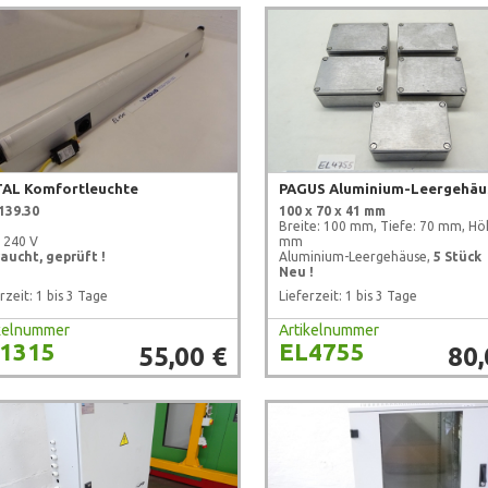
TAL Komfortleuchte
PAGUS Aluminium-Leergehäu
139.30
100 x 70 x 41 mm
Breite: 100 mm, Tiefe: 70 mm, Hö
- 240 V
mm
aucht, geprüft !
Aluminium-Leergehäuse,
5 Stück
Neu !
rzeit: 1 bis 3 Tage
Lieferzeit: 1 bis 3 Tage
ikelnummer
Artikelnummer
1315
EL4755
55,00 €
80,