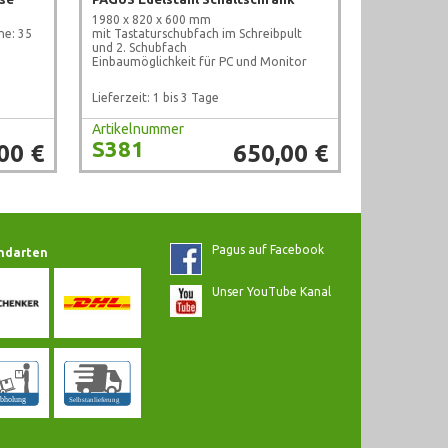
1980 x 820 x 600 mm
he: 35
mit Tastaturschubfach im Schreibpult
und 2. Schubfach
Einbaumöglichkeit für PC und Monitor
Lieferzeit: 1 bis 3 Tage
Artikelnummer
S381
00 €
650,00 €
Pagus auf Facebook
ndarten
Unser YouTube Kanal