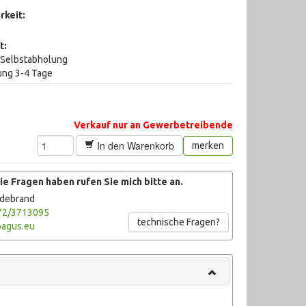
rkeit:
t:
i Selbstabholung
rung 3-4 Tage
Verkauf nur an Gewerbetreibende
In den Warenkorb
merken
e Fragen haben rufen Sie mich bitte an.
ldebrand
72/3713095
technische Fragen?
agus.eu