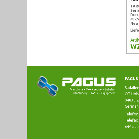
TAR
Seri
Durc
Mikr
Neu 
Liefe
Art
W
PAGUS 
Südalle
OT Hohe
04838 Z
German
Telefon
Telefax
E-Mail: