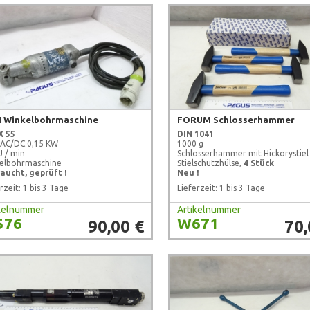
N Winkelbohrmaschine
FORUM Schlosserhammer
X 55
DIN 1041
 AC/DC 0,15 KW
1000 g
U / min
Schlosserhammer mit Hickorystiel
elbohrmaschine
Stielschutzhülse,
4 Stück
aucht, geprüft !
Neu !
rzeit: 1 bis 3 Tage
Lieferzeit: 1 bis 3 Tage
ikelnummer
Artikelnummer
576
W671
90,00 €
70,