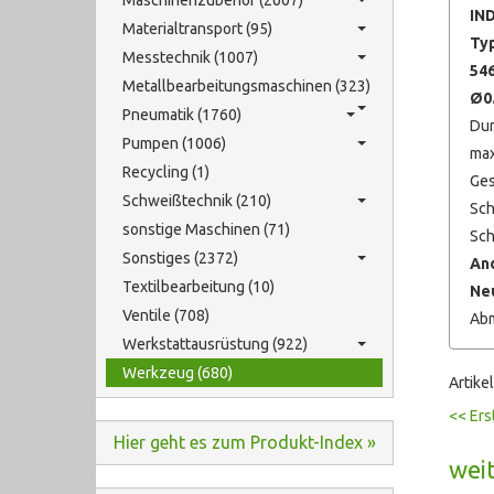
Maschinenzubehör (2607)
IN
Materialtransport (95)
Ty
Messtechnik (1007)
54
Metallbearbeitungsmaschinen (323)
Ø0
Pneumatik (1760)
Dur
Pumpen (1006)
max
Recycling (1)
Ges
Schweißtechnik (210)
Sch
sonstige Maschinen (71)
Sch
Sonstiges (2372)
An
Textilbearbeitung (10)
Neu
Ventile (708)
Abm
Werkstattausrüstung (922)
Werkzeug (680)
Artike
<< Ers
Hier geht es zum Produkt-Index »
weit