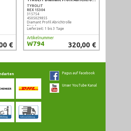
TYROLIT
REX 15304
315754
4505029855
Diamant Profil Abrichtrolle
Neu !
Lieferzeit: 1 bis 3 Tage
Artikelnummer
W794
00 €
320,00 €
Pagus auf Facebook
ndarten
Unser YouTube Kanal