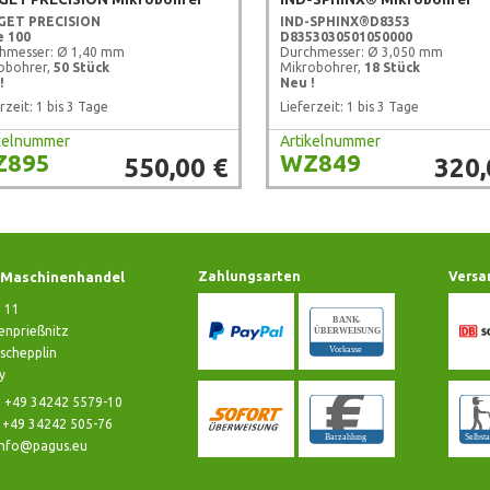
GET PRECISION
IND-SPHINX®
D8353
e 100
D8353030501050000
hmesser: Ø 1,40 mm
Durchmesser: Ø 3,050 mm
obohrer,
50 Stück
Mikrobohrer,
18 Stück
!
Neu !
rzeit: 1 bis 3 Tage
Lieferzeit: 1 bis 3 Tage
ikelnummer
Artikelnummer
Z895
WZ849
550,00 €
320,
Maschinenhandel
Zahlungsarten
Versa
e 11
nprießnitz
schepplin
y
: +49 34242 5579-10
: +49 34242 505-76
info@pagus.eu