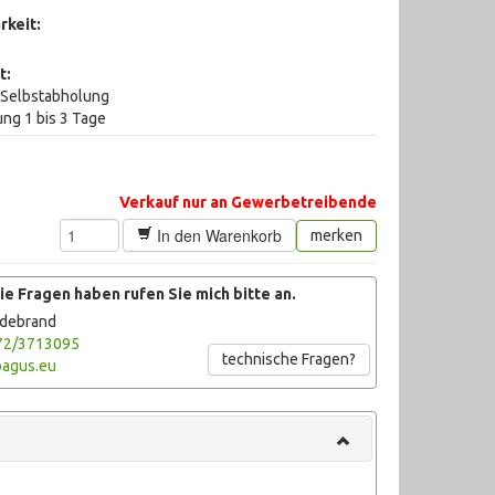
rkeit:
t:
i Selbstabholung
ung 1 bis 3 Tage
Verkauf nur an Gewerbetreibende
In den Warenkorb
merken
e Fragen haben rufen Sie mich bitte an.
ldebrand
72/3713095
technische Fragen?
agus.eu