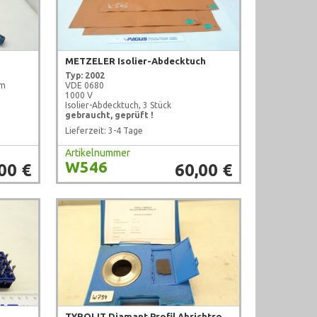
METZELER Isolier-Abdecktuch
Typ: 2002
mm
VDE 0680
1000 V
Isolier-Abdecktuch, 3 Stück
gebraucht, geprüft !
Lieferzeit: 3-4 Tage
Artikelnummer
W546
00 €
60,00 €
TYROLIT Diamant Profil Abrichtrolle