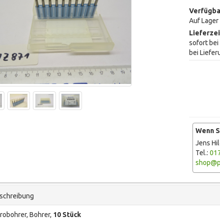
Verfügba
Auf Lager
Lieferzei
sofort be
bei Liefer
Wenn Si
Jens Hi
Tel.:
01
shop@p
schreibung
robohrer, Bohrer,
10 Stück