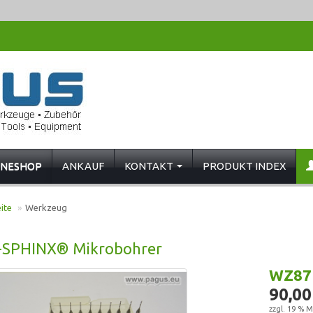
INESHOP
ANKAUF
KONTAKT
PRODUKT INDEX
ite
»
Werkzeug
-SPHINX® Mikrobohrer
WZ87
90,00
zzgl. 19 % M