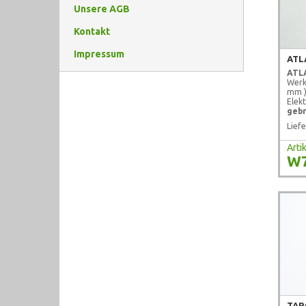
Unsere AGB
Kontakt
Impressum
ATL
ATL
Werk
mm 
Elek
gebr
Liefe
Art
W
TAR