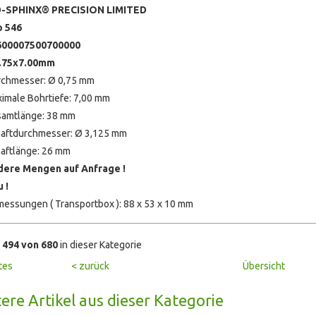
D-SPHINX® PRECISION LIMITED
p 546
600007500700000
.75x7.00mm
chmesser: Ø 0,75 mm
imale Bohrtiefe: 7,00 mm
amtlänge: 38 mm
aftdurchmesser: Ø 3,125 mm
aftlänge: 26 mm
dere Mengen auf Anfrage !
 !
essungen ( Transportbox ): 88 x 53 x 10 mm
l
494 von 680
in dieser Kategorie
tes
< zurück
Übersicht
ere Artikel aus dieser Kategorie