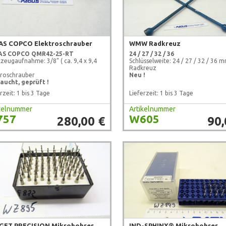
AS COPCO Elektroschrauber
WMW Radkreuz
AS COPCO
QMR42-25-RT
24 / 27 / 32 / 36
zeugaufnahme: 3/8" ( ca. 9,4 x 9,4
Schlüsselweite: 24 / 27 / 32 / 36 
)
Radkreuz
troschrauber
Neu !
aucht, geprüft !
rzeit: 1 bis 3 Tage
Lieferzeit: 1 bis 3 Tage
ikelnummer
Artikelnummer
757
W605
280,00 €
90,
GET PRECISION Mikrobohrer
IND-SPHINX® Mikrobohrer