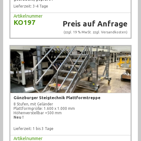
Lieferzeit: 3-4 Tage
Absaugung (30)
Artikelnummer
Gebläse / Lüfter (273)
KO197
Preis auf Anfrage
Handling (37)
(zzgl. 19 % MwSt. zzgl.
Versandkosten
)
Heizgeräte (17)
Richtplatten / Messtische (79)
Schränke/ Spinde (86)
Sonstiges (280)
Werkbänke / Tische (35)
Günzburger Steigtechnik Plattformtreppe
8 Stufen, mit Geländer
Werkzeugschränke (87)
Plattformgröße: 1.600 x 1.000 mm
Höhenverstellbar +500 mm
Neu !
Werkzeug (678)
Lieferzeit: 1 bis 3 Tage
Artikelnummer