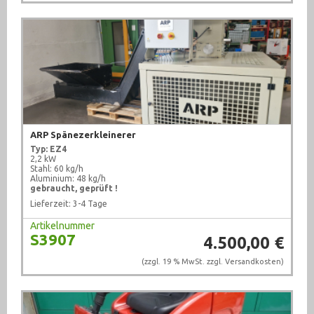
ARP Spänezerkleinerer
Typ: EZ4
2,2 kW
Stahl: 60 kg/h
Aluminium: 48 kg/h
gebraucht, geprüft !
Lieferzeit: 3-4 Tage
Artikelnummer
S3907
4.500,00 €
(zzgl. 19 % MwSt. zzgl.
Versandkosten
)