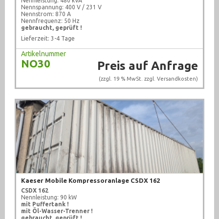
Nennleistung: 480 kVA
Nennspannung: 400 V / 231 V
Messtechnik (1007)
Nennstrom: 870 A
Nennfrequenz: 50 Hz
gebraucht, geprüft !
Metallbearbeitungsmaschinen (321)
Lieferzeit: 3-4 Tage
Pneumatik (1767)
Artikelnummer
NO30
Preis auf Anfrage
Pumpen (1006)
(zzgl. 19 % MwSt. zzgl.
Versandkosten
)
Recycling (1)
Schweißtechnik (209)
sonstige Maschinen (71)
Sonstiges (2383)
Textilbearbeitung (10)
Kaeser Mobile Kompressoranlage CSDX 162
Ventile (708)
CSDX 162
Nennleistung: 90 kW
mit Puffertank !
Werkstattausrüstung (924)
mit Öl-Wasser-Trenner !
gebraucht, geprüft !