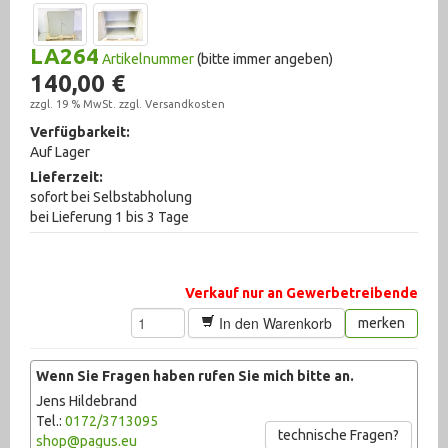
Messtechnik (1007)
LA264
Artikelnummer
(bitte immer angeben)
Metallbearbeitungsmaschinen (323)
140,00 €
Pneumatik (1760)
zzgl. 19 % MwSt. zzgl.
Versandkosten
Verfügbarkeit:
Pumpen (1007)
Auf Lager
Lieferzeit:
Recycling (1)
sofort bei Selbstabholung
bei Lieferung 1 bis 3 Tage
Schweißtechnik (210)
sonstige Maschinen (71)
Verkauf nur an Gewerbetreibende
Sonstiges (2372)
In den Warenkorb
merken
Textilbearbeitung (10)
Wenn Sie Fragen haben rufen Sie mich bitte an.
Ventile (708)
Jens Hildebrand
Tel.:
0172/3713095
Werkstattausrüstung (922)
technische Fragen?
shop@pagus.eu