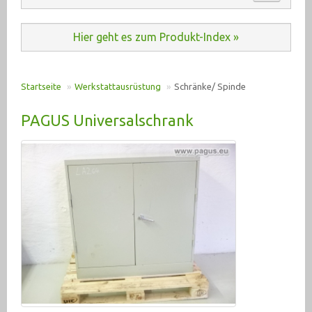
Automation (485)
ANKAUF
Hier geht es zum Produkt-Index »
Baumaschinen (20)
KONTAKT
Druckluft (198)
Startseite
»
Werkstattausrüstung
»
Schränke/ Spinde
E-Motoren u. Antriebe (2935)
PRODUKT INDEX
PAGUS Universalschrank
Elektrik (6350)
Fahrzeugtechnik (192)
Hydraulik (2555)
Krane, Hebetechnik (378)
Lagertechnik (275)
Maschinenzubehör (2607)
Materialtransport (95)