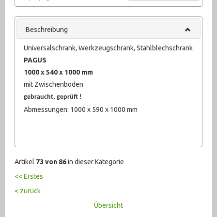
Absaugung (30)
Beschreibung
Gebläse / Lüfter (273)
Universalschrank, Werkzeugschrank, Stahlblechschrank
Handling (40)
PAGUS
Heizgeräte (17)
1000 x 540 x 1000 mm
mit Zwischenboden
Richtplatten / Messtische (76)
gebraucht, geprüft !
Schränke/ Spinde (86)
Abmessungen: 1000 x 590 x 1000 mm
Sonstiges (278)
Werkbänke / Tische (35)
Artikel
73 von 86
in dieser Kategorie
Werkzeugschränke (87)
<< Erstes
Werkzeug (680)
< zurück
Übersicht