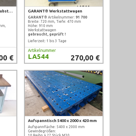
PAGUS Arbeitstisch mit Schraubstock
GARANT® Werkstattwagen
GARANT®
Artikelnummer:
91 700
Breite: 720 mm, Tiefe: 470 mm
 mm,
Höhe: 910 mm
Werkstattwagen
gebraucht, geprüft !
Lieferzeit: 1 bis 3 Tage
Artikelnummer
LA544
00 €
270,00 €
Aufspanntisch 5400 x 2000 x 420 mm
Aufspannfläche: 5400 x 2000 mm
Gewindegrößen:
10 Reihn á 27 Stück M30