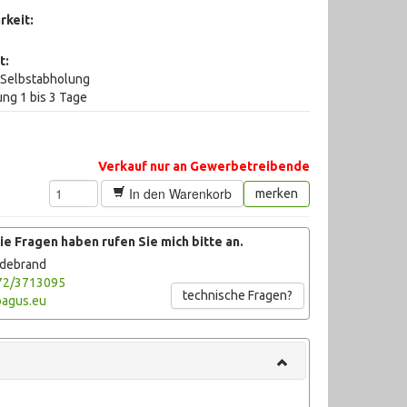
rkeit:
t:
i Selbstabholung
ung 1 bis 3 Tage
Verkauf nur an Gewerbetreibende
In den Warenkorb
merken
e Fragen haben rufen Sie mich bitte an.
ldebrand
72/3713095
technische Fragen?
agus.eu