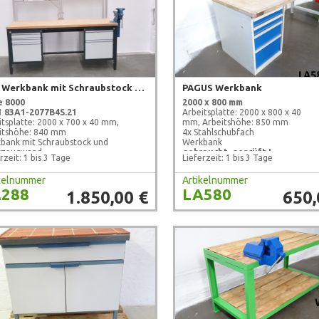
RAU Werkbank mit Schraubstock und Werkzeugwand
PAGUS Werkbank
e 8000
2000 x 800 mm
1 83A1-2077B4S.21
Arbeitsplatte: 2000 x 800 x 40
itsplatte: 2000 x 700 x 40 mm,
mm, Arbeitshöhe: 850 mm
itshöhe: 840 mm
4x Stahlschubfach
bank mit Schraubstock und
Werkbank
kzeugwand
gebraucht, geprüft !
rzeit: 1 bis 3 Tage
Lieferzeit: 1 bis 3 Tage
ertig !
ikelnummer
Artikelnummer
288
LA580
1.850,00 €
650,