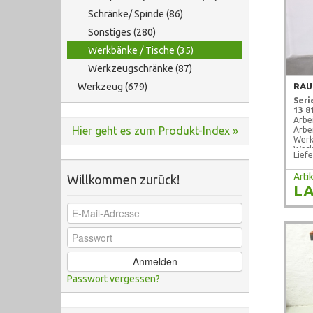
Schränke/ Spinde (86)
Sonstiges (280)
Werkbänke / Tische (35)
Werkzeugschränke (87)
Werkzeug (679)
Seri
13 8
Arbe
Hier geht es zum Produkt-Index »
Arbe
Werk
Wer
Liefe
Neuw
Art
Willkommen zurück!
LA
Anmelden
Passwort vergessen?