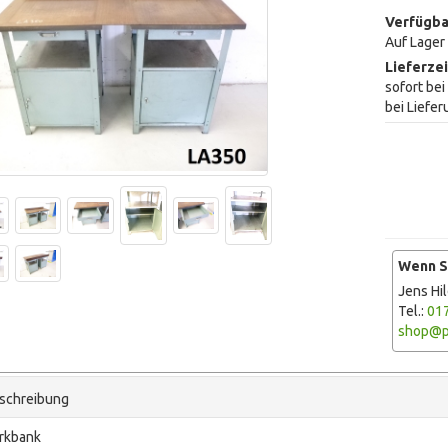
Verfügba
Auf Lager
Lieferzei
sofort be
bei Liefer
Wenn Si
Jens Hi
Tel.:
01
shop@p
schreibung
rkbank