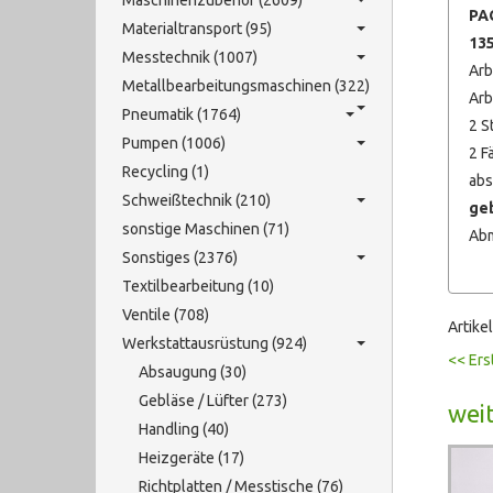
Maschinenzubehör (2609)
PA
Materialtransport (95)
135
Messtechnik (1007)
Arb
Metallbearbeitungsmaschinen (322)
Arb
Pneumatik (1764)
2 S
Pumpen (1006)
2 F
Recycling (1)
abs
Schweißtechnik (210)
ge
sonstige Maschinen (71)
Abm
Sonstiges (2376)
Textilbearbeitung (10)
Ventile (708)
Artike
Werkstattausrüstung (924)
<< Ers
Absaugung (30)
Gebläse / Lüfter (273)
weit
Handling (40)
Heizgeräte (17)
Richtplatten / Messtische (76)