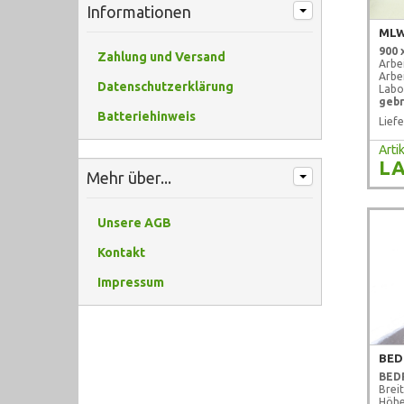
Informationen
900 
Zahlung und Versand
Arbe
Arbe
Datenschutzerklärung
Labo
gebr
Batteriehinweis
Liefe
Art
LA
Mehr über...
Unsere AGB
Kontakt
Impressum
BED
Brei
Höhe