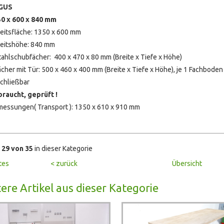
GUS
0 x 600 x 840 mm
eitsfläche: 1350 x 600 mm
eitshöhe: 840 mm
tahlschubfächer: 400 x 470 x 80 mm (Breite x Tiefe x Höhe)
ächer mit Tür: 500 x 460 x 400 mm (Breite x Tiefe x Höhe), je 1 Fachboden
chließbar
braucht, geprüft !
essungen( Transport ): 1350 x 610 x 910 mm
l
29 von 35
in dieser Kategorie
tes
< zurück
Übersicht
ere Artikel aus dieser Kategorie