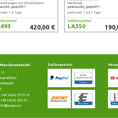
stattwagen mit Schubfächern
Werkbank
aucht, geprüft !
gebraucht, geprüft !
rzeit: 3-4 Tage
Lieferzeit: 1 bis 3 Tage
ikelnummer
Artikelnummer
493
LA350
420,00 €
190,
Maschinenhandel
Zahlungsarten
Versa
e 11
nprießnitz
schepplin
y
: +49 34242 5579-10
: +49 34242 505-76
info@pagus.eu