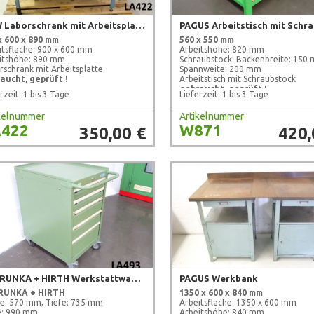
MLW Laborschrank mit Arbeitsplatte
x 600 x 890 mm
560 x 550 mm
itsfläche: 900 x 600 mm
Arbeitshöhe: 820 mm
itshöhe: 890 mm
Schraubstock: Backenbreite: 150
rschrank mit Arbeitsplatte
Spannweite: 200 mm
aucht, geprüft !
Arbeitstisch mit Schraubstock
gebraucht, geprüft !
rzeit: 1 bis 3 Tage
Lieferzeit: 1 bis 3 Tage
ikelnummer
Artikelnummer
422
W871
350,00 €
420,
BEDRUNKA + HIRTH Werkstattwagen mit Schubfächern
PAGUS Werkbank
RUNKA + HIRTH
1350 x 600 x 840 mm
te: 570 mm, Tiefe: 735 mm
Arbeitsfläche: 1350 x 600 mm
: 990 mm
Arbeitshöhe: 840 mm