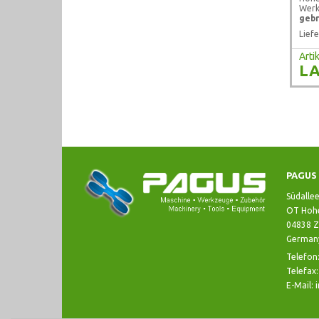
Werk
gebr
Liefe
Art
LA
PAGUS 
Südalle
OT Hohe
04838 Z
German
Telefon
Telefax
E-Mail: