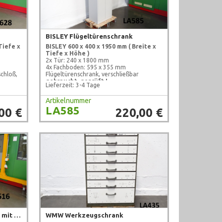
BISLEY Flügeltürenschrank
Tiefe x
BISLEY
600 x 400 x 1950 mm
( Breite x
Tiefe x Höhe )
2x Tür: 240 x 1800 mm
4x Fachboden: 595 x 355 mm
chloß,
Flügeltürenschrank, verschließbar
gebraucht, geprüft !
Lieferzeit: 3-4 Tage
Artikelnummer
LA585
00 €
220,00 €
DRINGENBERG Akku-Schrank mit Untergestell
WMW Werkzeugschrank