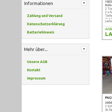
1055
Informationen
Höhe
2 Tü
2 x 
Zahlung und Versand
Tief
Stah
Liefe
gebr
Datenschutzerklärung
Art
Batteriehinweis
LA
Mehr über...
Unsere AGB
Kontakt
Impressum
PAG
2000
2 Sc
4x F