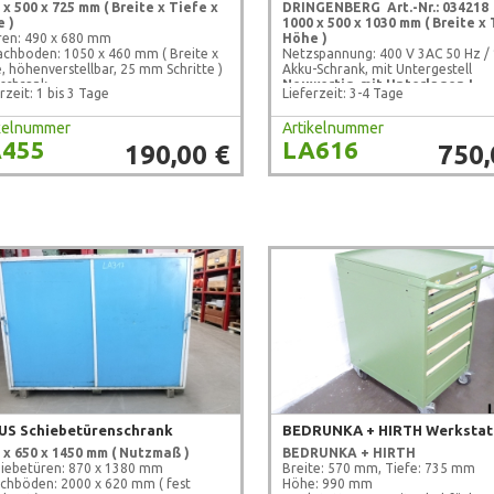
 x 500 x 725 mm
( Breite x Tiefe x
DRINGENBERG
Art.-Nr.: 034218
 )
1000 x 500 x 1030 mm
( Breite x 
ren: 490 x 680 mm
Höhe )
Fachboden: 1050 x 460 mm ( Breite x
Netzspannung: 400 V 3AC 50 Hz / 
e, höhenverstellbar, 25 mm Schritte )
Akku-Schrank, mit Untergestell
lschrank
Neuwertig, mit Unterlagen !
rzeit: 1 bis 3 Tage
Lieferzeit: 3-4 Tage
aucht, geprüft !
ikelnummer
Artikelnummer
455
LA616
190,00 €
750,
US Schiebetürenschrank
 x 650 x 1450 mm ( Nutzmaß )
BEDRUNKA + HIRTH
hiebetüren: 870 x 1380 mm
Breite: 570 mm, Tiefe: 735 mm
achböden: 2000 x 620 mm ( fest
Höhe: 990 mm