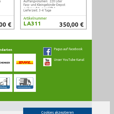
n
Auffangvolumen: 220 Liter
Fass- und Kleingebinde-Depot
gebraucht, geprüft !
Lieferzeit: 3-4 Tage
Artikelnummer
LA311
00 €
350,00 €
Pagus auf Facebook
ndarten
Unser YouTube Kanal
Cookies akzeptieren