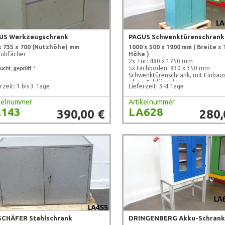
US Werkzeugschrank
PAGUS Schwenktürenschrank
x 735 x 700 (Nutzhöhe) mm
1000 x 500 x 1900 mm
( Breite x 
hubfächer
Höhe )
2x Tür: 480 x 1750 mm
5x Fachboden: 830 x 350 mm
ucht, geprüft !
Schwenktürenschrank, mit Einbaus
ohne Schlüssel
!
rzeit: 1 bis 3 Tage
Lieferzeit: 3-4 Tage
gebraucht, geprüft !
ikelnummer
Artikelnummer
143
LA628
390,00 €
280,
 SCHÄFER Stahlschrank