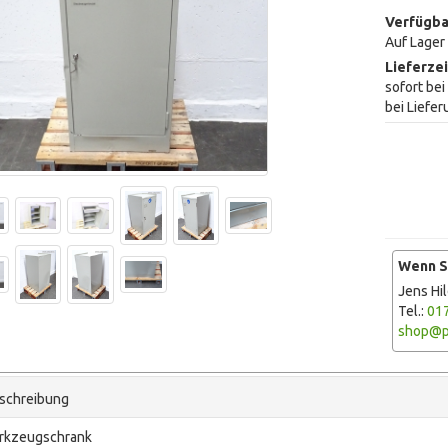
Verfügba
Auf Lager
Lieferzei
sofort be
bei Liefer
Wenn Si
Jens Hi
Tel.:
01
shop@p
schreibung
rkzeugschrank