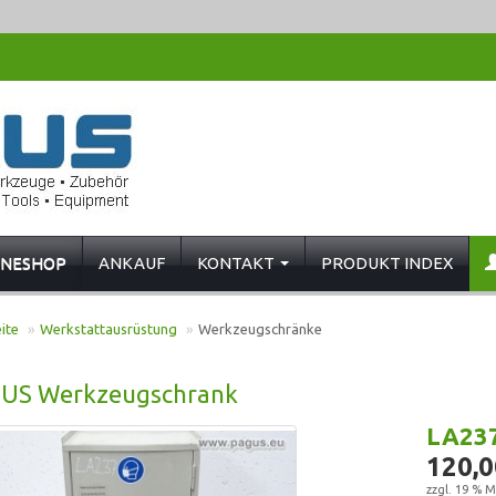
INESHOP
ANKAUF
KONTAKT
PRODUKT INDEX
ite
»
Werkstattausrüstung
»
Werkzeugschränke
US Werkzeugschrank
LA23
120,0
zzgl. 19 % M