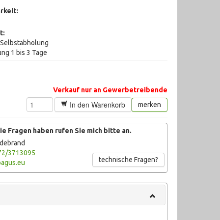
rkeit:
t:
i Selbstabholung
ung 1 bis 3 Tage
Verkauf nur an Gewerbetreibende
In den Warenkorb
merken
e Fragen haben rufen Sie mich bitte an.
ldebrand
72/3713095
technische Fragen?
agus.eu