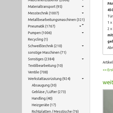
Maschinenzubehör (2608)
PA
Materialtransport (95)
450
Messtechnik (1007)
Tür
Metallbearbeitungsmaschinen (321)
1 x
Pneumatik (1767)
2 x
Pumpen (1006)
mit
Recycling (1)
geb
Schweißtechnik (210)
Abm
sonstige Maschinen (71)
Sonstiges (2384)
Artike
Textilbearbeitung (10)
<< Ers
Ventile (708)
Werkstattausrüstung (924)
weit
Absaugung (30)
Gebläse / Lüfter (273)
Handling (40)
Heizgeräte (17)
Richtplatten / Messtische (76)