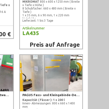
MIKROMAT
800 x 600 x 1250 mm ( Breite
Tiefe x
x Tiefe x Höhe )
8 Schubfächer: 660 x 480 mm ( Breite x
16 A
Tiefe )
1 x 35 mm, 6 x 90 mm, 1 x 220 mm
Nutzhöhe
Lieferzeit: 1 bis 3 Tage
Werkzeugschrank
gebraucht, geprüft !
Artikelnummer
LA435
00 €
Preis auf Anfrage
BEDRUNKA + HIRTH Werkstattwagen mit Schubfächern
PAGUS Fass- und Kleingebinde-Depot
Kapazität ( Fässer ): 1 x 200 l
Innen- Abmessungen: 800 x 660 x 1400
mm