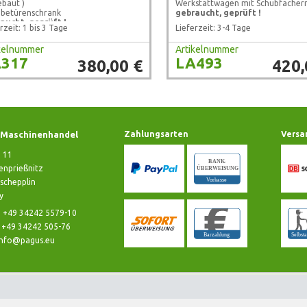
ebaut )
Werkstattwagen mit Schubfächer
ebetürenschrank
gebraucht, geprüft !
aucht, geprüft !
rzeit: 1 bis 3 Tage
Lieferzeit: 3-4 Tage
ikelnummer
Artikelnummer
317
LA493
380,00 €
420,
Maschinenhandel
Zahlungsarten
Versa
e 11
nprießnitz
schepplin
y
: +49 34242 5579-10
: +49 34242 505-76
info@pagus.eu