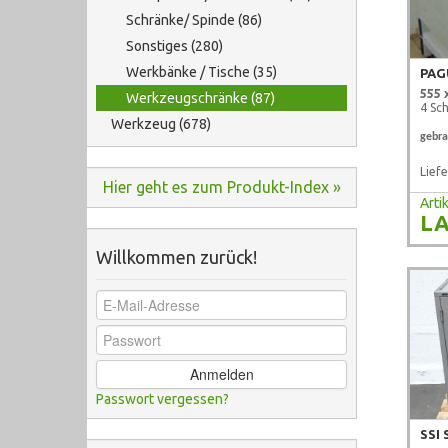
Schränke/ Spinde (86)
Sonstiges (280)
Werkbänke / Tische (35)
PAG
555 
Werkzeugschränke (87)
4 Sc
Werkzeug (678)
gebra
Liefe
Hier geht es zum Produkt-Index »
Art
LA
Willkommen zurück!
Anmelden
Passwort vergessen?
SSI