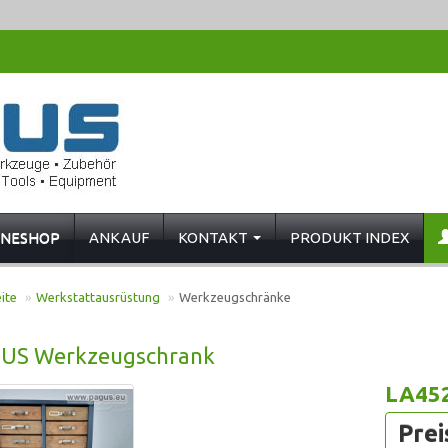
INESHOP
ANKAUF
KONTAKT
PRODUKT INDEX
ite
»
Werkstattausrüstung
»
Werkzeugschränke
US Werkzeugschrank
LA45
Prei