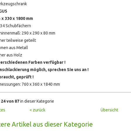
rkzeugschrank
GUS
 x 330 x 1800 mm
 34 Schubfächern
hinnenmaß: 290 x 290 x 80 mm
her teilweise geteilt
men aus Metall
her aus Holz
verschiedenen Farben verfügbar !
schlackierung möglich, sprechen Sie uns an !
raucht, geprüft !
essungen: 760 x 360 x 1840 mm
l
24 von 87
in dieser Kategorie
tes
< zurück
Übersicht
ere Artikel aus dieser Kategorie