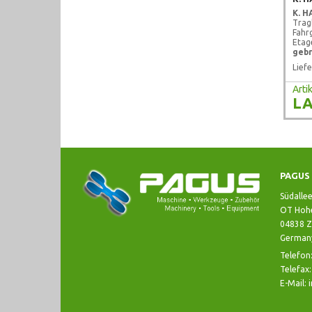
K. 
Trag
Fahr
Etag
gebr
Liefe
Art
LA
PAGUS 
Südalle
OT Hohe
04838 Z
German
Telefon
Telefax
E-Mail: