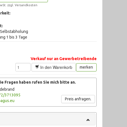
wSt. zzgl.
Versandkosten
rkeit:
t:
i Selbstabholung
ung 1 bis 3 Tage
Verkauf nur an Gewerbetreibende
In den Warenkorb
merken
e Fragen haben rufen Sie mich bitte an.
ldebrand
72/3713095
Preis anfragen.
agus.eu