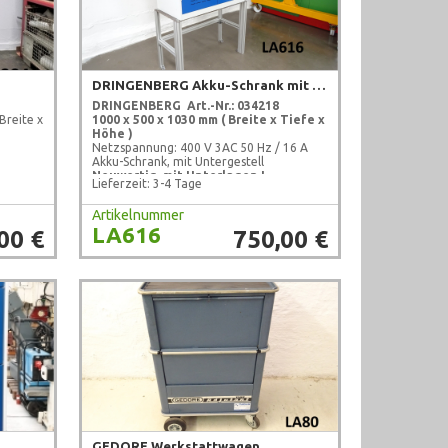
DRINGENBERG Akku-Schrank mit Untergestell
DRINGENBERG
Art.-Nr.: 034218
Breite x
1000 x 500 x 1030 mm
( Breite x Tiefe x
Höhe )
Netzspannung: 400 V 3AC 50 Hz / 16 A
Akku-Schrank, mit Untergestell
Neuwertig, mit Unterlagen !
Lieferzeit: 3-4 Tage
Artikelnummer
LA616
00 €
750,00 €
GEDORE Werkstattwagen