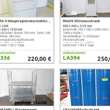
DELTA-V Hängeregistraturstahlschrank
PAGUS Vitrinenschrank
 LINE
600 x 600 x 2125 mm
x 620 x 1320 mm
Innenmaß: 560 x 580 x 2080 mm ( 
hubfächer: Breite 760 mm, Tiefe: 540
Tiefe x Höhe )
Höhe: 280 mm
verschließbar, 1x Schlüssel !
eregistraturstahlschrank
Vitrinenschrank
aucht, geprüft !
gebraucht, geprüft !
rzeit: 1 bis 3 Tage
Lieferzeit: 1 bis 3 Tage
ikelnummer
Artikelnummer
336
LA394
220,00 €
250,
HARTWELL Etagenwagen
CP Schließfachschrank