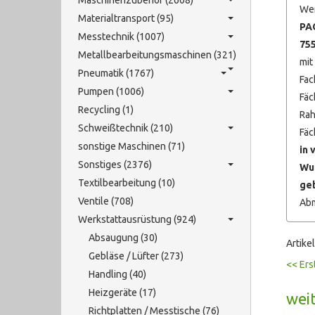
Maschinenzubehör (2608)
We
Materialtransport (95)
PA
Messtechnik (1007)
755
Metallbearbeitungsmaschinen (321)
mit
Pneumatik (1767)
Fac
Pumpen (1006)
Fäc
Recycling (1)
Rah
Schweißtechnik (210)
Fäc
sonstige Maschinen (71)
in 
Sonstiges (2376)
Wun
Textilbearbeitung (10)
geb
Ventile (708)
Abm
Werkstattausrüstung (924)
Absaugung (30)
Artike
Gebläse / Lüfter (273)
<< Ers
Handling (40)
Heizgeräte (17)
weit
Richtplatten / Messtische (76)