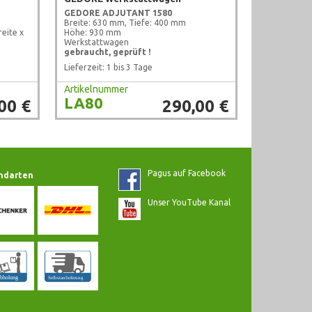
GEDORE ADJUTANT 1580
Breite: 630 mm, Tiefe: 400 mm
eite x
Höhe: 930 mm
Werkstattwagen
gebraucht, geprüft !
Lieferzeit: 1 bis 3 Tage
Artikelnummer
LA80
00 €
290,00 €
Pagus auf Facebook
ndarten
Unser YouTube Kanal