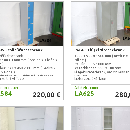
US Schließfachschrank
PAGUS Flügeltürenschrank
ießfachschrank
1000 x 500 x 1900 mm
( Breite x 
x 500 x 1800 mm ( Breite x Tiefe x
Höhe )
 )
2x Tür: 500 x 1800 mm
cher: 240 x 460 x 410 mm ( Breite x
4x Fachboden: 990 x 380 mm
e x Höhe )
Flügeltürenschrank, verschließbar,
ließbar, je 2 Schlüssel vorhanden
Schlüssel
rzeit: 3-4 Tage
Lieferzeit: 3-4 Tage
aucht, geprüft !
gebraucht, geprüft !
ikelnummer
Artikelnummer
584
LA625
220,00 €
280,