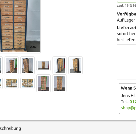
zzgl. 19 % M
Verfügba
Auf Lager
Lieferzei
sofort be
bei Liefer
Wenn Si
Jens Hi
Tel.:
01
shop@p
schreibung