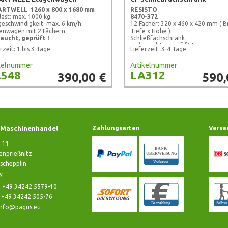
HARTWELL
1260 x 800 x 1680 mm
RESISTO
last: max. 1000 kg
8470-372
geschwindigkeit: max. 6 km/h
12 Fächer: 320 x 460 x 420 mm ( Br
enwagen mit 2 Fächern
Tiefe x Höhe )
aucht, geprüft !
Schließfachschrank
gebraucht, geprüft !
rzeit: 1 bis 3 Tage
Lieferzeit: 3-4 Tage
ikelnummer
Artikelnummer
548
LA312
390,00 €
590,
Maschinenhandel
Zahlungsarten
Versa
e 11
nprießnitz
schepplin
y
: +49 34242 5579-10
: +49 34242 505-76
info@pagus.eu