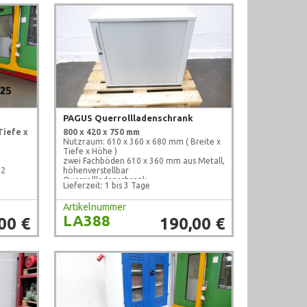
PAGUS Querrollladenschrank
Tiefe x
800 x 420 x 750 mm
Nutzraum: 610 x 360 x 680 mm ( Breite x
Tiefe x Höhe )
zwei Fachböden 610 x 360 mm aus Metall,
 2
höhenverstellbar
Querrollladenschrank
Lieferzeit: 1 bis 3 Tage
gebraucht, geprüft !
Artikelnummer
LA388
00 €
190,00 €