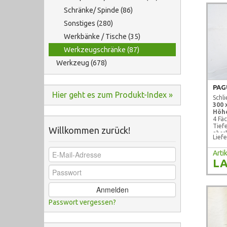
Schränke/ Spinde (86)
Sonstiges (280)
Werkbänke / Tische (35)
Werkzeugschränke (87)
Werkzeug (678)
PAG
Hier geht es zum Produkt-Index »
Schl
300 
Höhe
4 Fä
Tief
Willkommen zurück!
absch
Liefe
gebr
Art
LA
Anmelden
Passwort vergessen?