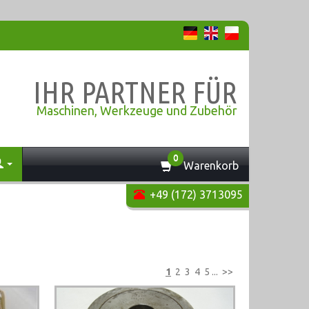
IHR PARTNER FÜR
Maschinen, Werkzeuge und Zubehör
0
Warenkorb
+49 (172) 3713095
1
2
3
4
5
...
>>