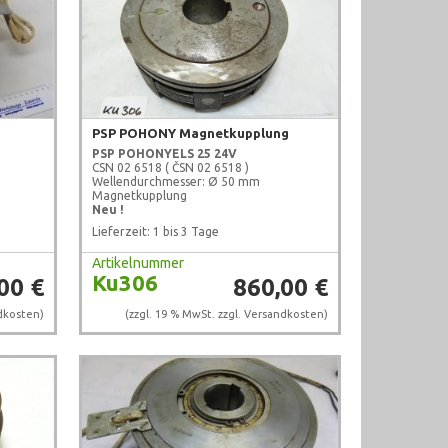
PSP POHONY Magnetkupplung
PSP POHONY
ELS 25 24V
CSN 02 6518 ( ČSN 02 6518 )
Wellendurchmesser: Ø 50 mm
Magnetkupplung
Neu !
Lieferzeit: 1 bis 3 Tage
Artikelnummer
Ku306
00 €
860,00 €
dkosten
)
(zzgl. 19 % MwSt. zzgl.
Versandkosten
)