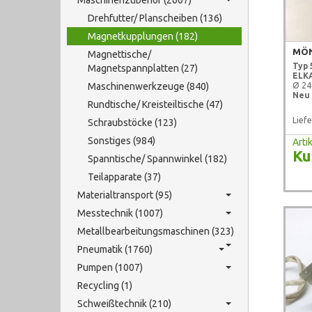
Maschinenzubehör (2607)
Drehfutter/ Planscheiben (136)
Magnetkupplungen (182)
MÖN
Magnettische/
Typ 
Magnetspannplatten (27)
ELKA
Maschinenwerkzeuge (840)
Ø 2
Neu 
Rundtische/ Kreisteiltische (47)
Liefe
Schraubstöcke (123)
Sonstiges (984)
Art
Ku
Spanntische/ Spannwinkel (182)
Teilapparate (37)
Materialtransport (95)
Messtechnik (1007)
Metallbearbeitungsmaschinen (323)
Pneumatik (1760)
Pumpen (1007)
Recycling (1)
Schweißtechnik (210)