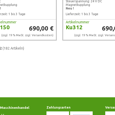
t
Steuerspannung: 24 V DC
etkupplung
Magnetkupplung
!
Neu !
rzeit: 1 bis 3 Tage
Lieferzeit: 1 bis 3 Tage
ikelnummer
Artikelnummer
150
Ku312
690,00 €
690,
(zzgl. 19 % MwSt. zzgl.
Versandkosten
)
(zzgl. 19 % MwSt. zzgl.
Versan
2
(182 Artikeln)
Maschinenhandel
Zahlungsarten
Versa