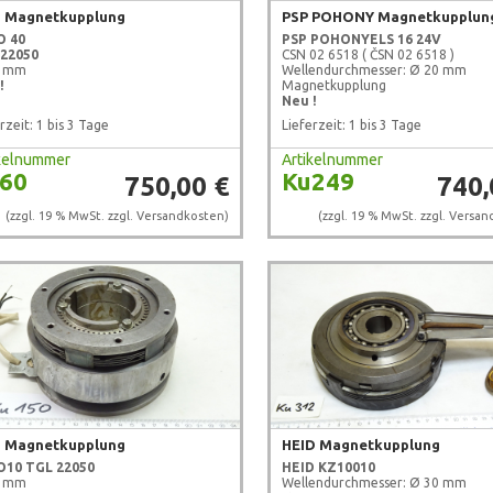
 Magnetkupplung
PSP POHONY Magnetkupplun
O 40
PSP POHONY
ELS 16 24V
22050
CSN 02 6518 ( ČSN 02 6518 )
0 mm
Wellendurchmesser: Ø 20 mm
!
Magnetkupplung
Neu !
rzeit: 1 bis 3 Tage
Lieferzeit: 1 bis 3 Tage
ikelnummer
Artikelnummer
60
Ku249
750,00 €
740,
(zzgl. 19 % MwSt. zzgl.
Versandkosten
)
(zzgl. 19 % MwSt. zzgl.
Versan
 Magnetkupplung
HEID Magnetkupplung
O10
TGL 22050
HEID
KZ10010
0 mm
Wellendurchmesser: Ø 30 mm