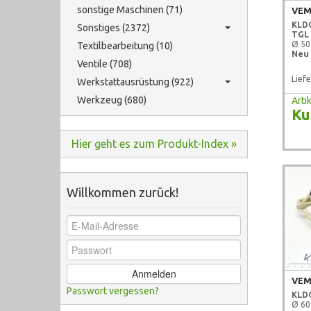
sonstige Maschinen (71)
VEM
KLD
Sonstiges (2372)
TGL 
Ø 5
Textilbearbeitung (10)
Neu 
Ventile (708)
Liefe
Werkstattausrüstung (922)
Werkzeug (680)
Art
Ku
Hier geht es zum Produkt-Index »
Willkommen zurück!
Anmelden
VEM
Passwort vergessen?
KLD
Ø 6