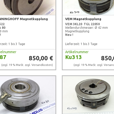
NINGHOFF Magnetkupplung
VEM Magnetkupplung
522
VEM
3KL20
TGL 22050
 80
Wellendurchmesser: Ø 42 mm
40 mm
Magnetkupplung
!
Neu !
rzeit: 1 bis 3 Tage
Lieferzeit: 1 bis 3 Tage
ikelnummer
Artikelnummer
87
Ku313
850,00 €
850,
(zzgl. 19 % MwSt. zzgl.
Versandkosten
)
(zzgl. 19 % MwSt. zzgl.
Versan