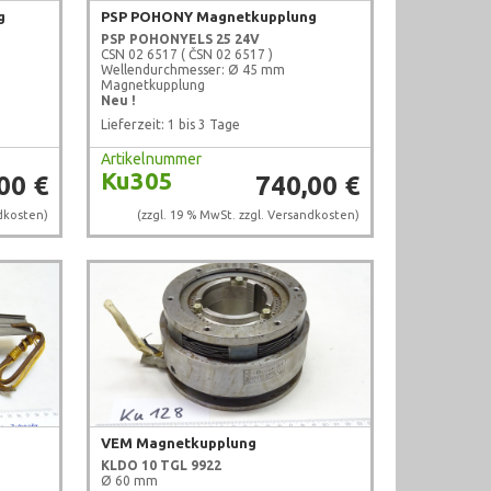
g
PSP POHONY Magnetkupplung
PSP POHONY
ELS 25 24V
CSN 02 6517 ( ČSN 02 6517 )
Wellendurchmesser: Ø 45 mm
Magnetkupplung
Neu !
Lieferzeit: 1 bis 3 Tage
Artikelnummer
Ku305
00 €
740,00 €
dkosten
)
(zzgl. 19 % MwSt. zzgl.
Versandkosten
)
VEM Magnetkupplung
KLDO 10
TGL 9922
Ø 60 mm