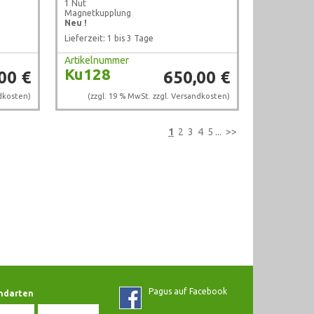
1 Nut
Magnetkupplung
Neu !
Lieferzeit: 1 bis 3 Tage
Artikelnummer
Ku128
00 €
650,00 €
dkosten
)
(zzgl. 19 % MwSt. zzgl.
Versandkosten
)
1
2
3
4
5
...
>>
Pagus auf Facebook
ndarten