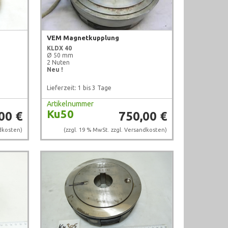
VEM Magnetkupplung
KLDX 40
Ø 50 mm
2 Nuten
Neu !
Lieferzeit: 1 bis 3 Tage
Artikelnummer
Ku50
00 €
750,00 €
dkosten
)
(zzgl. 19 % MwSt. zzgl.
Versandkosten
)