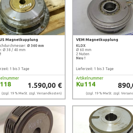
US Magnetkupplung
VEM Magnetkupplung
schdurchmesser:
Ø 360 mm
KLDX
e: Ø 38 / 40 mm
Ø 60 mm
!
2 Nuten
Neu !
rzeit: 1 bis 3 Tage
Lieferzeit: 1 bis 3 Tage
ikelnummer
Artikelnummer
118
Ku114
1.590,00 €
890,
(zzgl. 19 % MwSt. zzgl.
Versandkosten
)
(zzgl. 19 % MwSt. zzgl.
Versan