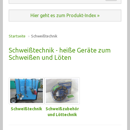
Automation (485)
ANKAUF
Hier geht es zum Produkt-Index »
Baumaschinen (20)
KONTAKT
Druckluft (198)
Startseite
»
Schweißtechnik
E-Motoren u. Antriebe (2935)
PRODUKT INDEX
Schweißtechnik - heiße Geräte zum
Elektrik (6350)
Schweißen und Löten
Fahrzeugtechnik (192)
Hydraulik (2555)
Krane, Hebetechnik (378)
Lagertechnik (275)
Schweißtechnik
Schweißzubehör
Maschinenzubehör (2607)
und Löttechnik
Materialtransport (95)