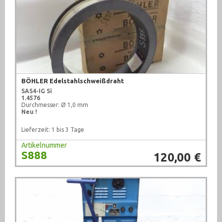
Ventile (708)
Werkstattausrüstung (922)
Werkzeug (680)
BÖHLER Edelstahlschweißdraht
SAS4-IG Si
1.4576
Durchmesser: Ø 1,0 mm
Neu !
Lieferzeit: 1 bis 3 Tage
Artikelnummer
S888
120,00 €