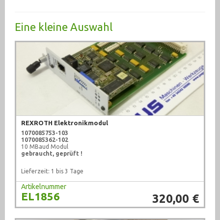
Besuchen
Messtechnik (1007)
Eine kleine Auswahl
Metallbearbeitungsmaschinen (323)
Pneumatik (1760)
Pumpen (1007)
Recycling (1)
Schweißtechnik (210)
REXROTH Elektronikmodul
Schweißtechnik (58)
1070085753-103
1070085362-102
10 MBaud Modul
Schweißzubehör und Löttechnik (152)
gebraucht, geprüft !
Lieferzeit: 1 bis 3 Tage
sonstige Maschinen (71)
Artikelnummer
EL1856
320,00 €
Sonstiges (2372)
Textilbearbeitung (10)