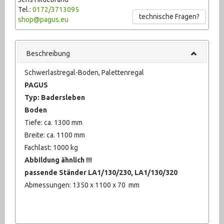
Tel.:
0172/3713095
Schweißtechnik (210)
technische Fragen?
shop@pagus.eu
sonstige Maschinen (71)
Beschreibung
Sonstiges (2384)
Schwerlastregal-Boden, Palettenregal
Textilbearbeitung (10)
PAGUS
Ventile (708)
Typ: Badersleben
Boden
Werkstattausrüstung (924)
Tiefe: ca. 1300 mm
Breite: ca. 1100 mm
Werkzeug (678)
Fachlast: 1000 kg
Abbildung ähnlich !!!
passende Ständer LA1/130/230, LA1/130/320
Abmessungen: 1350 x 1100 x 70 mm