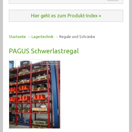
Automation (485)
ANKAUF
Hier geht es zum Produkt-Index »
Baumaschinen (20)
KONTAKT
Druckluft (198)
Startseite
»
Lagertechnik
»
Regale und Schränke
E-Motoren u. Antriebe (2933)
PRODUKT INDEX
PAGUS Schwerlastregal
Elektrik (6362)
Fahrzeugtechnik (192)
Hydraulik (2555)
Krane, Hebetechnik (378)
Lagertechnik (275)
Flüssigkeitsbehälter/ Tanks (46)
Hallenbau (13)