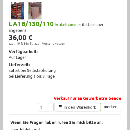
Lagersichtbehälter (37)
NC-Lagertechnik (14)
LA1B/130/110
Artikelnummer
(bitte immer
angeben)
Regale und Schränke (135)
36,00 €
Verpackungsmaschinen (30)
zzgl. 19 % MwSt. zzgl.
Versandkosten
Verfügbarkeit:
Auf Lager
Maschinenzubehör (2608)
Lieferzeit:
Materialtransport (95)
sofort bei Selbstabholung
bei Lieferung 1 bis 3 Tage
Messtechnik (1007)
Metallbearbeitungsmaschinen (321)
Verkauf nur an Gewerbetreibende
Pneumatik (1767)
In den Warenkorb
merken
Pumpen (1006)
Wenn Sie Fragen haben rufen Sie mich bitte an.
Recycling (1)
Jens Hildebrand