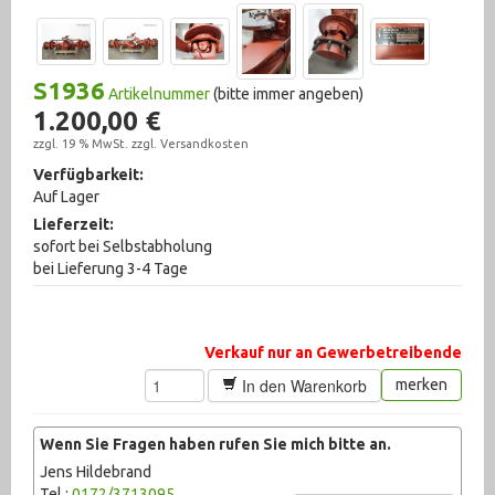
Messtechnik (1007)
Metallbearbeitungsmaschinen (321)
S1936
Artikelnummer
(bitte immer angeben)
Pneumatik (1767)
1.200,00 €
zzgl. 19 % MwSt. zzgl.
Versandkosten
Pumpen (1006)
Verfügbarkeit:
Auf Lager
Recycling (1)
Lieferzeit:
sofort bei Selbstabholung
Schweißtechnik (210)
bei Lieferung 3-4 Tage
sonstige Maschinen (71)
Sonstiges (2384)
Verkauf nur an Gewerbetreibende
Textilbearbeitung (10)
In den Warenkorb
merken
Ventile (708)
Wenn Sie Fragen haben rufen Sie mich bitte an.
Werkstattausrüstung (924)
Jens Hildebrand
Tel.:
0172/3713095