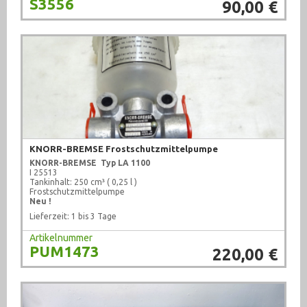
S3556
90,00 €
KNORR-BREMSE Frostschutzmittelpumpe
KNORR-BREMSE
Typ LA 1100
I 25513
Tankinhalt: 250 cm³ ( 0,25 l )
Frostschutzmittelpumpe
Neu !
Lieferzeit: 1 bis 3 Tage
Artikelnummer
PUM1473
220,00 €