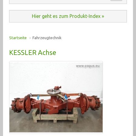
Automation (485)
ANKAUF
Hier geht es zum Produkt-Index »
Baumaschinen (20)
KONTAKT
Druckluft (198)
Startseite
»
Fahrzeugtechnik
E-Motoren u. Antriebe (2933)
PRODUKT INDEX
KESSLER Achse
Elektrik (6362)
Fahrzeugtechnik (192)
Hydraulik (2555)
Krane, Hebetechnik (378)
Lagertechnik (275)
Maschinenzubehör (2608)
Materialtransport (95)