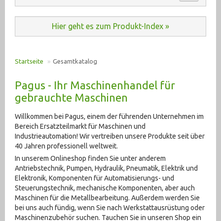
Automation (485)
ANKAUF
Hier geht es zum Produkt-Index »
Baumaschinen (20)
KONTAKT
Druckluft (198)
Startseite
»
Gesamtkatalog
E-Motoren u. Antriebe (2935)
PRODUKT INDEX
Pagus - Ihr Maschinenhandel für
Elektrik (6354)
gebrauchte Maschinen
Fahrzeugtechnik (192)
Willkommen bei Pagus, einem der führenden Unternehmen im
Bereich Ersatzteilmarkt für Maschinen und
Hydraulik (2555)
Industrieautomation! Wir vertreiben unsere Produkte seit über
40 Jahren professionell weltweit.
Krane, Hebetechnik (378)
In unserem Onlineshop finden Sie unter anderem
Antriebstechnik, Pumpen, Hydraulik, Pneumatik, Elektrik und
Lagertechnik (275)
Elektronik, Komponenten für Automatisierungs- und
Steuerungstechnik, mechanische Komponenten, aber auch
Maschinenzubehör (2609)
Maschinen für die Metallbearbeitung. Außerdem werden Sie
bei uns auch fündig, wenn Sie nach Werkstattausrüstung oder
Materialtransport (95)
Maschinenzubehör suchen. Tauchen Sie in unseren Shop ein