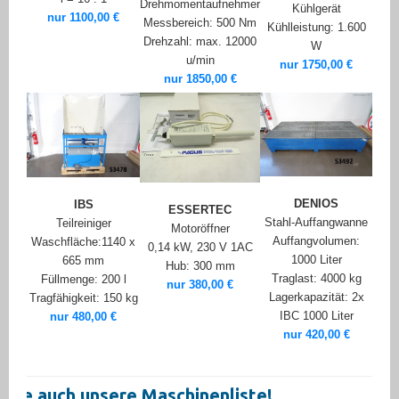
Drehmomentaufnehmer
Kühlgerät
nur 1100,00 €
Messbereich: 500 Nm
Kühlleistung: 1.600
Drehzahl: max. 12000
W
u/min
nur 1750,00 €
nur 1850,00 €
DENIOS
IBS
ESSERTEC
Stahl-Auffangwanne
Teilreiniger
Motoröffner
Auffangvolumen:
Waschfläche:1140 x
0,14 kW, 230 V 1AC
1000 Liter
665 mm
Hub: 300 mm
Traglast: 4000 kg
Füllmenge: 200 l
nur 380,00 €
Lagerkapazität: 2x
Tragfähigkeit: 150 kg
IBC 1000 Liter
nur 480,00 €
nur 420,00 €
auch unsere Maschinenliste!