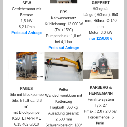
GEPPERT
SEW
Rührgerät
Getriebemotor mit
ERS
Länge ( Rührer ): 950
Bremse
Kaltwassersatz
mm, Rührer: Ø 140
1,5 kW
Kühlleistung: 12.000 W
mm
5,2 U/min
(TV +15°C)
Motor: 3,0 kW
Preis auf Anfrage
Pumpendruck: 1,8 m³
nur 1150,00 €
bei 4,1 bar
Preis auf Anfrage
KARBERG &
PAGUS
Vetter
HENNEMANN
Silo mit Blockpumpe
Wandschwenkkran mit
Feinfiltersystem
Silo: Inhalt ca. 3,8
Kettenzug
Typ: 27
m³
Tragkraft: 350 kg
Pmax.: 2,8 / 2,0 bar,
mit Blockpumpe:
Ausadung gesamt:
Fördermenge: 6
KSB
ETAPRIME
2.500 mm
l/min
6.15 402 GB10
Schwenkbereich: 180°