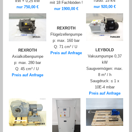
Turbo: 15 kN
kW + 0,25 kW
mit 18 Fachböden !
nur 920,00 €
nur 750,00 €
nur 1900,00 €
REXROTH
Flügelzellenpumpe
p: max. 160 bar
Q: 71 cm³ / U
LEYBOLD
REXROTH
Preis auf Anfrage
Vakuumpumpe 0,37
Axialkolbenpumpe
kW
p: max. 280 bar
Saugvermögen: max.
Q: 45 cm³ / U
8 m³ / h
Preis auf Anfrage
Saugdruck: ≤ 1 x
10E-4 mbar
Preis auf Anfrage