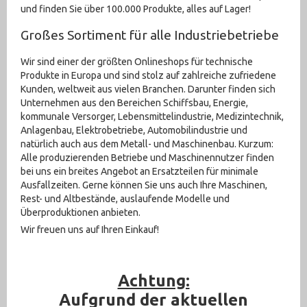
und finden Sie über 100.000 Produkte, alles auf Lager!
Messtechnik (1007)
Großes Sortiment für alle Industriebetriebe
Metallbearbeitungsmaschinen (322)
Wir sind einer der größten Onlineshops für technische
Pneumatik (1764)
Produkte in Europa und sind stolz auf zahlreiche zufriedene
Kunden, weltweit aus vielen Branchen. Darunter finden sich
Pumpen (1006)
Unternehmen aus den Bereichen Schiffsbau, Energie,
kommunale Versorger, Lebensmittelindustrie, Medizintechnik,
Recycling (1)
Anlagenbau, Elektrobetriebe, Automobilindustrie und
natürlich auch aus dem Metall- und Maschinenbau. Kurzum:
Schweißtechnik (210)
Alle produzierenden Betriebe und Maschinennutzer finden
bei uns ein breites Angebot an Ersatzteilen für minimale
sonstige Maschinen (71)
Ausfallzeiten. Gerne können Sie uns auch Ihre Maschinen,
Rest- und Altbestände, auslaufende Modelle und
Sonstiges (2376)
Überproduktionen anbieten.
Wir freuen uns auf Ihren Einkauf!
Textilbearbeitung (10)
Ventile (708)
Achtung:
Werkstattausrüstung (924)
Aufgrund der aktuellen