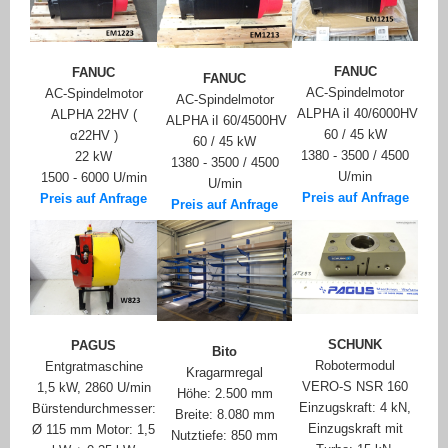
FANUC
FANUC
FANUC
AC-Spindelmotor
AC-Spindelmotor
AC-Spindelmotor
ALPHA iI 40/6000HV
ALPHA 22HV (
ALPHA iI 60/4500HV
60 / 45 kW
α22HV )
60 / 45 kW
1380 - 3500 / 4500
22 kW
1380 - 3500 / 4500
U/min
1500 - 6000 U/min
U/min
Preis auf Anfrage
Preis auf Anfrage
Preis auf Anfrage
SCHUNK
PAGUS
Bito
Robotermodul
Entgratmaschine
Kragarmregal
VERO-S NSR 160
1,5 kW, 2860 U/min
Höhe: 2.500 mm
Einzugskraft: 4 kN,
Bürstendurchmesser:
Breite: 8.080 mm
Einzugskraft mit
Ø 115 mm Motor: 1,5
Nutztiefe: 850 mm